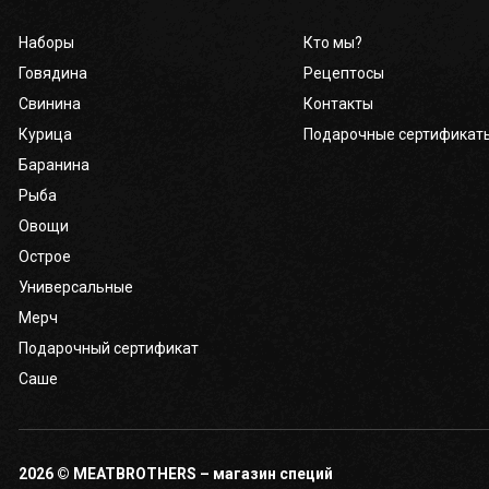
Наборы
Кто мы?
Кабинет
Говядина
Рецептосы
бро
Свинина
Контакты
Курица
Подарочные сертификат
Корзина
0
Баранина
Рыба
Отложенные
0
Овощи
Острое
Телефоны
Универсальные
Мерч
Подарочный сертификат
Саше
2026 © MEATBROTHERS – магазин специй