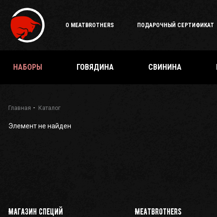
Подарочный
сертификат
О MEATBROTHERS
ПОДАРОЧНЫЙ СЕРТИФИКАТ
Каталог
специй
и
приправ
НАБОРЫ
ГОВЯДИНА
СВИНИНА
О
Meatbrothers
Доставка
Главная
Каталог
Элемент не найден
Мерч
Где
еще
купить?
Как стать
партнёром
Магазин специй
Meatbrothers