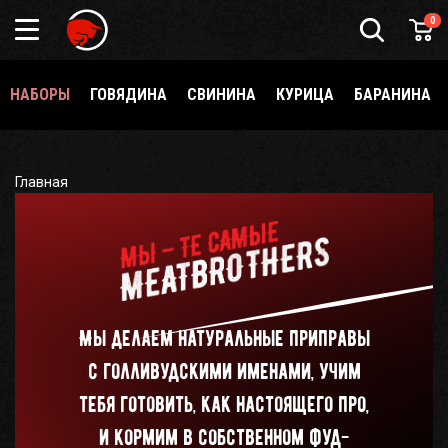
Подарочный
0
сертификат
Каталог
специй
НАБОРЫ
ГОВЯДИНА
СВИНИНА
КУРИЦА
БАРАНИНА
и
приправ
О
Meatbrothers
Главная
Доставка
Мерч
Где
Мы делаем натуральные приправы
еще
купить?
с голливудскими именами, учим
Как стать
тебя готовить, как настоящего про,
партнёром
и кормим в собственном фуд-