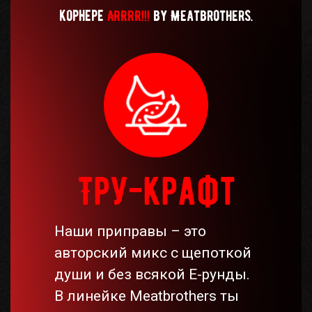
корнере
ARRRR!!!
by Meatbrothers.
Кабинет
бро
Корзина
0
Отложенные
0
Тру-крафт
Телефоны
Наши приправы – это
авторский микс с щепоткой
души и без всякой Е-рунды.
В линейке Meatbrothers ты