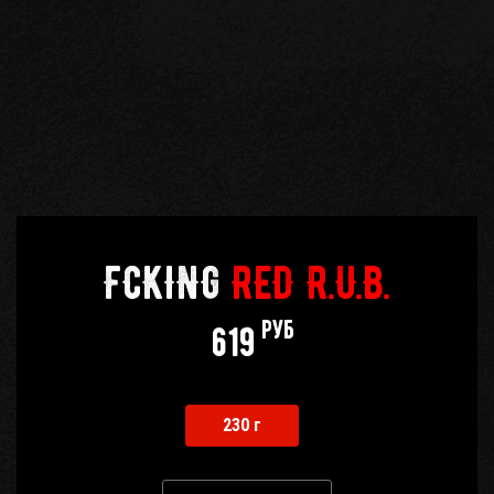
FCKING
RED R.U.B.
руб
619
230 г