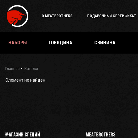
Подарочный
сертификат
О MEATBROTHERS
ПОДАРОЧНЫЙ СЕРТИФИКАТ
Каталог
специй
и
приправ
НАБОРЫ
ГОВЯДИНА
СВИНИНА
О
Meatbrothers
Доставка
Главная
Каталог
Элемент не найден
Мерч
Где
еще
купить?
Как стать
партнёром
Магазин специй
Meatbrothers