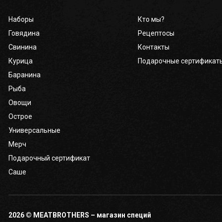
Наборы
Кто мы?
Кабинет
Говядина
Рецептосы
бро
Свинина
Контакты
Курица
Подарочные сертификат
Корзина
0
Баранина
Рыба
Отложенные
0
Овощи
Острое
Телефоны
Универсальные
Мерч
Подарочный сертификат
Саше
2026 © MEATBROTHERS – магазин специй