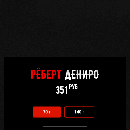
Кабинет
бро
Корзина
0
Отложенные
0
РЁБЕРТ
ДЕНИРО
Телефоны
руб
351
70 г
140 г