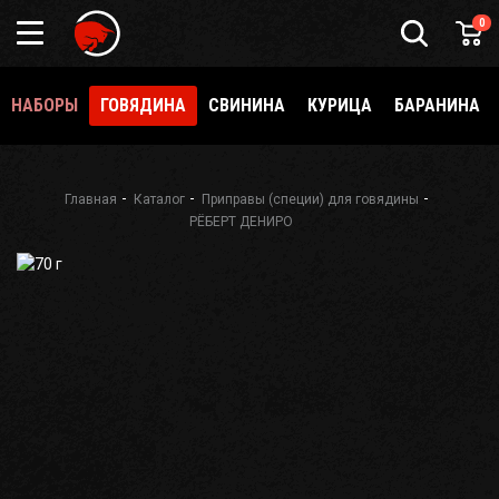
Подарочный
0
сертификат
Каталог
специй
НАБОРЫ
ГОВЯДИНА
СВИНИНА
КУРИЦА
БАРАНИНА
и
приправ
О
Meatbrothers
Главная
Каталог
Приправы (специи) для говядины
РЁБЕРТ ДЕНИРО
Доставка
Мерч
Где
еще
купить?
Как стать
партнёром