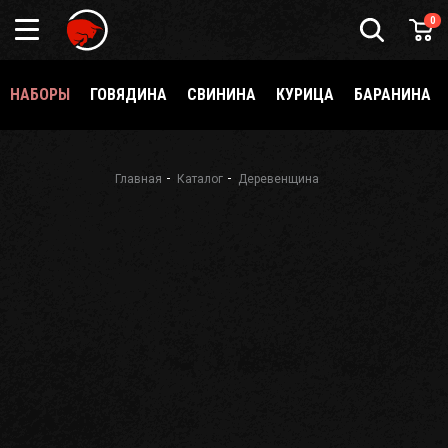
Подарочный
0
сертификат
Каталог
специй
НАБОРЫ
ГОВЯДИНА
СВИНИНА
КУРИЦА
БАРАНИНА
и
приправ
О
Meatbrothers
Главная
Каталог
Деревенщина
Доставка
Мерч
Где
еще
купить?
Как стать
партнёром