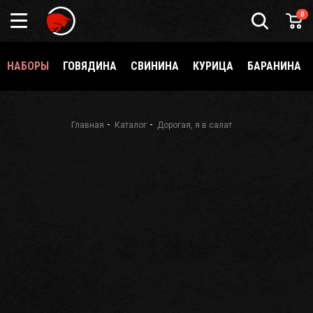
Подарочный
0
сертификат
Каталог
специй
НАБОРЫ
ГОВЯДИНА
СВИНИНА
КУРИЦА
БАРАНИНА
и
приправ
О
Meatbrothers
Главная
Каталог
Дорогая, я в салат
Доставка
Мерч
Где
еще
купить?
Как стать
партнёром