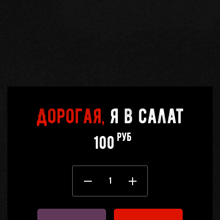
Кабинет
бро
Корзина
0
Отложенные
0
Дорогая,
я в салат
Телефоны
руб
100