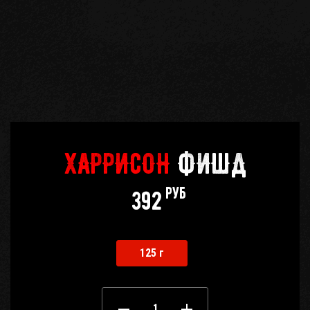
Кабинет
бро
Корзина
0
Отложенные
0
ХАРРИСОН
ФИШД
Телефоны
руб
392
125 г