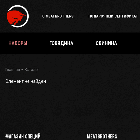
Подарочный
сертификат
О MEATBROTHERS
ПОДАРОЧНЫЙ СЕРТИФИКАТ
Каталог
специй
и
приправ
НАБОРЫ
ГОВЯДИНА
СВИНИНА
О
Meatbrothers
Доставка
Главная
Каталог
Элемент не найден
Мерч
Где
еще
купить?
Как стать
партнёром
Магазин специй
Meatbrothers