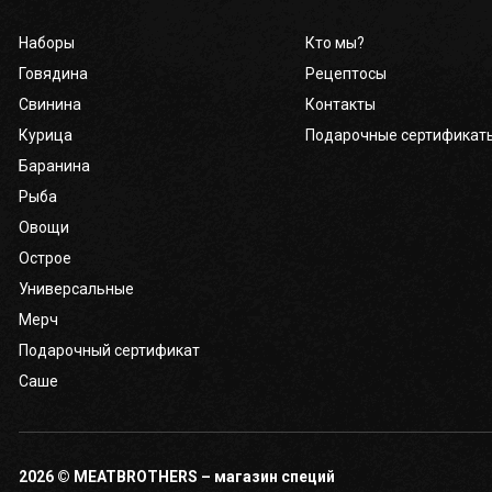
Наборы
Кто мы?
Кабинет
Говядина
Рецептосы
бро
Свинина
Контакты
Курица
Подарочные сертификат
Корзина
0
Баранина
Рыба
Отложенные
0
Овощи
Острое
Телефоны
Универсальные
Мерч
Подарочный сертификат
Саше
2026 © MEATBROTHERS – магазин специй