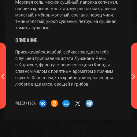
Морская соль, чеснок сушёный, паприка копчёная,
паприка красная молотая, лук репчатый сушёный
молотый, имбирь молотый, орегано, перец чили,
тмин молотый, укроп сушёный, петрушка сушёная,
томаты сушёные.
Описание:
Присаживайся, ковбой, сейчас поведаем тебе
о лучшей приправе из штата Луизиана. Речь
о Каджуне,
французе-переселенце
из Канады,
славном малом с приятным ароматом и пряным
вкусом. Хорош тем, что крайне универсален для
любого вида мяса, овощей и грибов.
Поделиться: