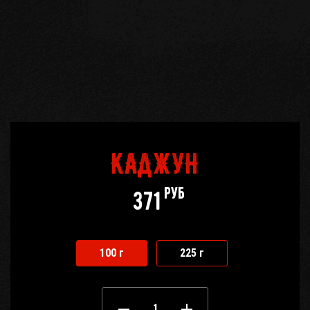
КАДЖУН
руб
371
100 г
225 г