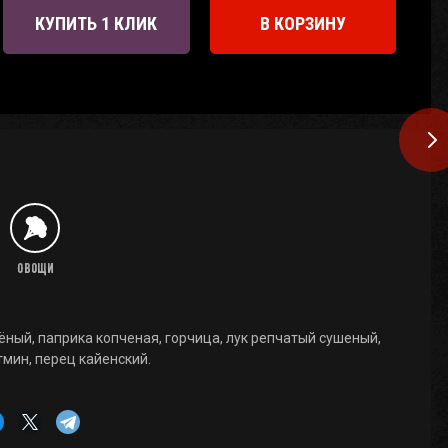
КУПИТЬ 1 КЛИК
В КОРЗИНУ
Овощи
ёный, паприка копченая, горчица, лук репчатый сушеный,
тмин, перец кайенский.