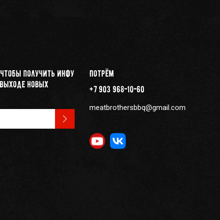
 чтобы получить инфу
Потрём
 выходе новых
+7 903 968-10-60
meatbrothersbbq@gmail.com