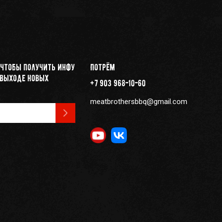
 чтобы получить инфу
Потрём
 выходе новых
+7 903 968-10-60
meatbrothersbbq@gmail.com