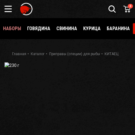
Подарочный
0
сертификат
Каталог
специй
НАБОРЫ
ГОВЯДИНА
СВИНИНА
КУРИЦА
БАРАНИНА
и
приправ
О
Meatbrothers
Главная
Каталог
Приправы (специи) для рыбы
КИТАЕЦ
Доставка
Мерч
Где
еще
купить?
Как стать
партнёром