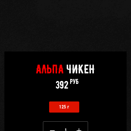
Кабинет
бро
Корзина
0
Отложенные
0
АЛЬПА
ЧИКЕН
Телефоны
руб
392
125 г