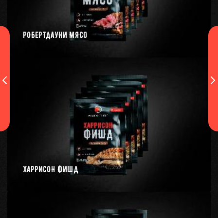
РОБЕРТДАУНИ МЯСО
ХАРРИСОН ФИШД