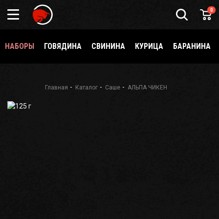
Подарочный
0
сертификат
Каталог
специй
НАБОРЫ
ГОВЯДИНА
СВИНИНА
КУРИЦА
БАРАНИНА
и
приправ
О
Meatbrothers
Главная
Каталог
Саше
АЛЬПА ЧИКЕН
Доставка
Мерч
Где
еще
купить?
Как стать
партнёром