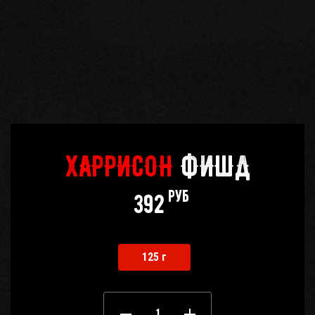
Кабинет
бро
Корзина
0
Отложенные
0
ХАРРИСОН
ФИШД
Телефоны
руб
392
125 г