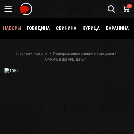
Подарочный
0
сертификат
Каталог
специй
НАБОРЫ
ГОВЯДИНА
СВИНИНА
КУРИЦА
БАРАНИНА
и
приправ
О
Meatbrothers
Главная
Каталог
Универсальные специи и приправы
АРНОЛЬД ШВАРЦПЕПЕР
Доставка
Мерч
Где
еще
купить?
Как стать
партнёром