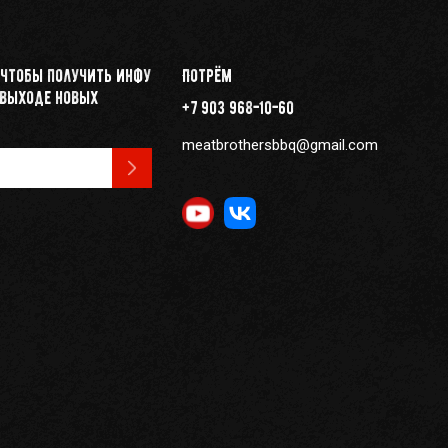
 чтобы получить инфу
Потрём
 выходе новых
+7 903 968-10-60
meatbrothersbbq@gmail.com