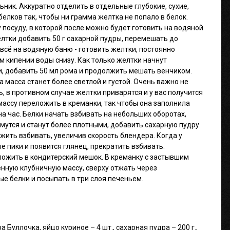
ьник. Аккуратно отделить в отдельные глубокие, сухие,
белков так, чтобы ни грамма желтка не попало в белок.
у посуду, в которой после можно будет готовить на водяной
лтки добавить 50 г сахарной пудры, перемешать до
всё на водяную баню - готовить желтки, постоянно
 кипении воды снизу. Как только желтки начнут
и, добавить 50 мл рома и продолжить мешать венчиком.
а масса станет более светлой и густой. Очень важно не
 в противном случае желтки приварятся и у вас получится
 массу переложить в креманки, так чтобы она заполнила
на час. Белки начать взбивать на небольших оборотах,
имутся и станут более плотными, добавить сахарную пудру
лжить взбивать, увеличив скорость блендера. Когда у
е пики и появится глянец, прекратить взбивать.
ожить в кондитерский мешок. В креманку с застывшим
ную клубничную массу, сверху отжать через
е белки и посыпать в три слоя печеньем.
а Буллочка, яйцо куриное – 4 шт., сахарная пудра – 200 г.,