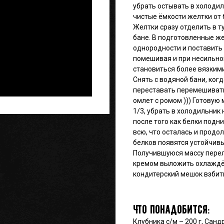
убрать остывать в холодил
чистые ёмкости желтки от 
Желтки сразу отделить в т
бане. В подготовленные же
однородности и поставить 
помешивая и при несильном
становиться более вязким
Снять с водяной бани, когд
переставать перемешивать,
омлет с ромом ))) Готовую
1/3, убрать в холодильник 
после того как белки подн
всю, что осталась и продо
белков появятся устойчивы
Получившуюся массу перел
кремом выложить охлаждён
кондитерский мешок взбиты
Что понадобится:
Клубника с/м – 200 г, Сандр