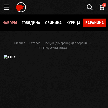
Подарочный
0
сертификат
Каталог
специй
НАБОРЫ
ГОВЯДИНА
СВИНИНА
КУРИЦА
БАРАНИНА
и
приправ
О
Meatbrothers
Главная
Каталог
Специи (приправы) для баранины
РОБЕРТДАУНИ МЯСО
Доставка
Мерч
Где
еще
купить?
Как стать
партнёром