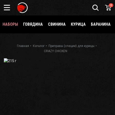
Подарочный
0
сертификат
Каталог
специй
НАБОРЫ
ГОВЯДИНА
СВИНИНА
КУРИЦА
БАРАНИНА
и
приправ
О
Meatbrothers
Главная
Каталог
Приправы (специи) для курицы
CRAZY CHICKEN
Доставка
Мерч
Где
еще
купить?
Как стать
партнёром