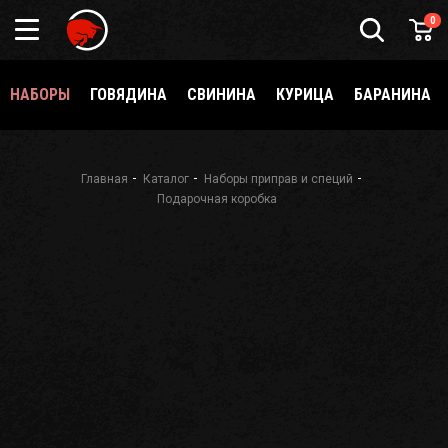
Подарочный
0
сертификат
Каталог
специй
НАБОРЫ
ГОВЯДИНА
СВИНИНА
КУРИЦА
БАРАНИНА
и
приправ
О
Meatbrothers
Главная
Каталог
Наборы приправ и специй
Подарочная коробка
Доставка
Мерч
Где
еще
купить?
Как стать
партнёром