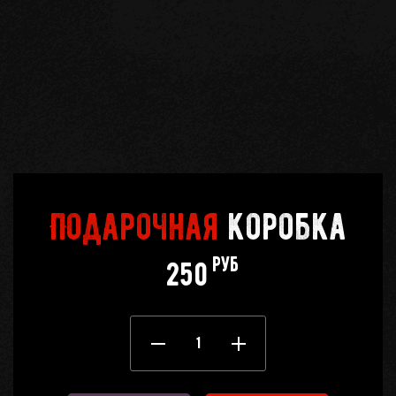
Кабинет
бро
Корзина
0
Отложенные
0
Подарочная
коробка
Телефоны
руб
250