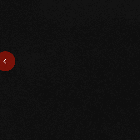
Кабинет
бро
Корзина
0
Отложенные
0
Телефоны