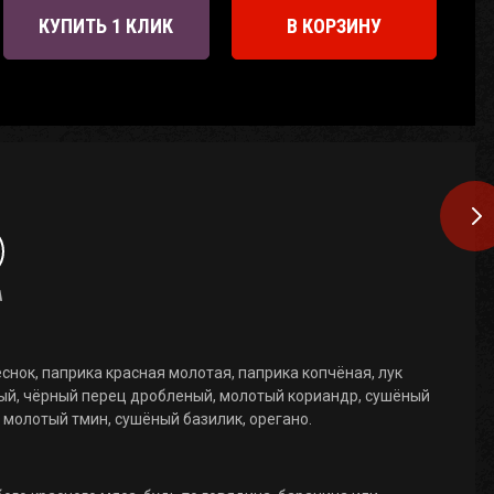
КУПИТЬ 1 КЛИК
В КОРЗИНУ
а
снок, паприка красная молотая, паприка копчёная, лук
й, чёрный перец дробленый, молотый кориандр, сушёный
 молотый тмин, сушёный базилик, орегано.