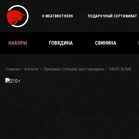
Подарочный
сертификат
О MEATBROTHERS
ПОДАРОЧНЫЙ СЕРТИФИКАТ
Каталог
специй
и
приправ
НАБОРЫ
ГОВЯДИНА
СВИНИНА
О
Meatbrothers
Доставка
Главная
Каталог
Приправы (специи) для говядины
TASTE BOMB
Мерч
Где
еще
купить?
Как стать
партнёром