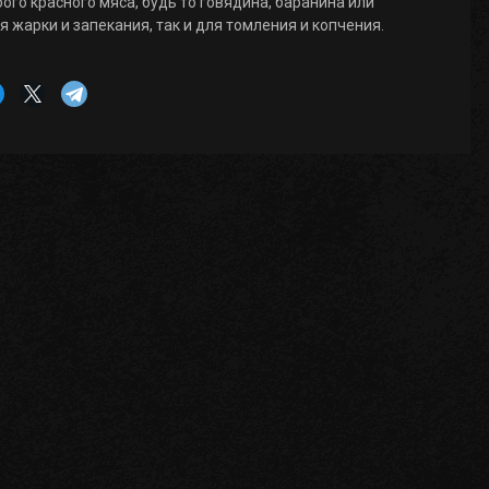
ого красного мяса, будь то говядина, баранина или
я жарки и запекания, так и для томления и копчения.