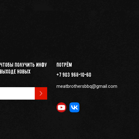
 чтобы получить инфу
Потрём
 выходе новых
+7 903 968-10-60
meatbrothersbbq@gmail.com