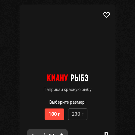
киану
рыбз
Паприкай красную рыбу
Выберите размер:
100 г
230 г
-
+
шт