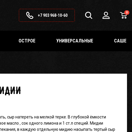
0
+7 903 968-10-60
ОСТРОЕ
УНИВЕРСАЛЬНЫЕ
САШЕ
МИДИИ
ь, сыр натереть на мелкой терке. В глубокой ёмкости
е масло , сок одного лимона и 1 ст.л специй. Мидии
апекания, в каждую отдельную мидию насыпать тертый сыр