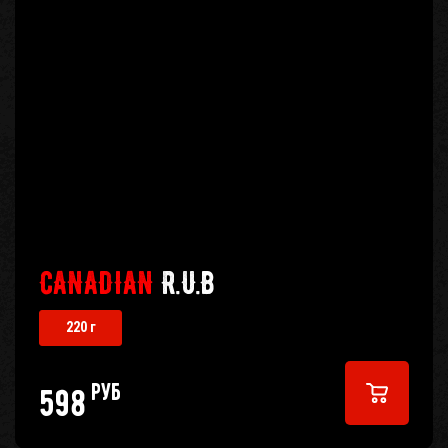
CANADIAN
R.U.B
220 г
руб
598