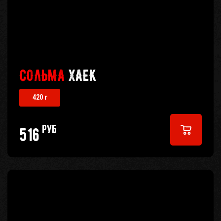
СОЛЬМА
ХАЕК
420 г
руб
516