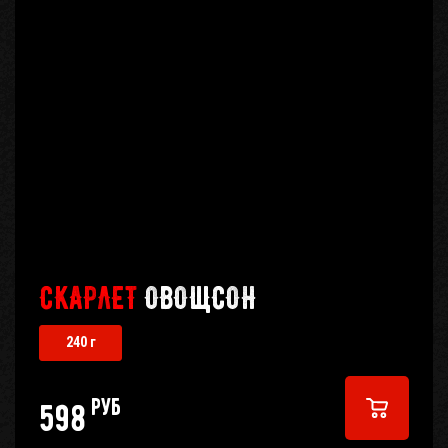
СКАРЛЕТ
ОВОЩСОН
240 г
руб
598