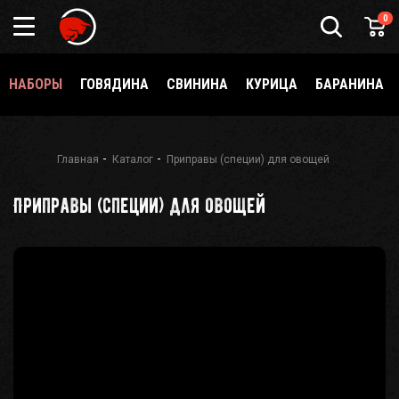
Подарочный
0
сертификат
Каталог
специй
НАБОРЫ
ГОВЯДИНА
СВИНИНА
КУРИЦА
БАРАНИНА
и
приправ
О
Meatbrothers
Главная
Каталог
Приправы (специи) для овощей
Доставка
Приправы (специи) для овощей
Мерч
Где
еще
купить?
Как стать
партнёром