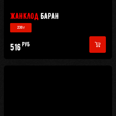
ЖАНКЛОД
БАРАН
230 г
руб
516