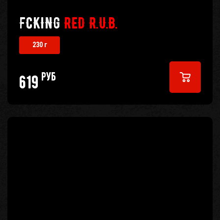
FCKING
RED R.U.B.
230 г
руб
619