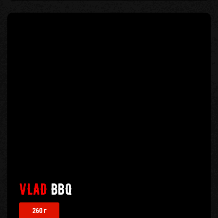
VLAD
BBQ
260 г