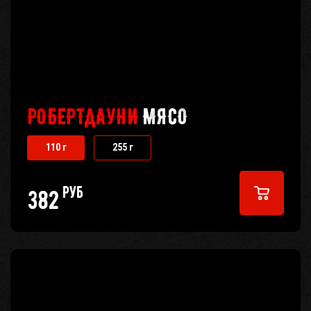
РОБЕРТДАУНИ
МЯСО
110 г
255 г
руб
382